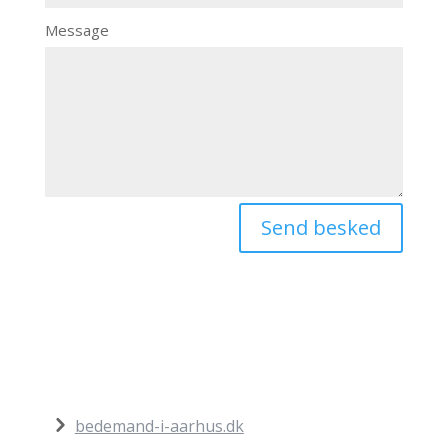
Message
Send besked
bedemand-i-aarhus.dk